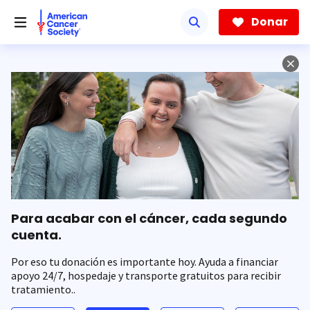
Saltar
hacia
Donar
el
contenido
principal
Para acabar con el cáncer, cada segundo
cuenta.
Por eso tu donación es importante hoy. Ayuda a financiar
apoyo 24/7, hospedaje y transporte gratuitos para recibir
tratamiento..