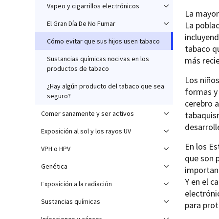
Vapeo y cigarrillos electrónicos
La mayorí
El Gran Día De No Fumar
La poblac
incluyend
Cómo evitar que sus hijos usen tabaco
tabaco qu
Sustancias químicas nocivas en los
más reci
productos de tabaco
Los niños
¿Hay algún producto del tabaco que sea
formas y 
seguro?
cerebro a
Comer sanamente y ser activos
tabaquism
desarroll
Exposición al sol y los rayos UV
En los Es
VPH o HPV
que son p
Genética
important
Y en el c
Exposición a la radiación
electróni
Sustancias químicas
para prot