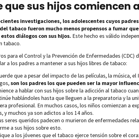
e que sus hijos comiencen 
cientes investigaciones, los adolescentes cuyos padres
 del tabaco fueron mucho menos propensos a fumar que
 estos diálogos con sus hijos.
Este hecho es válido indepen
 tabaco.
os para el Control y la Prevención de Enfermedades (CDC) d
ar a los padres a mantener a sus hijos libres de tabaco:
erde que a pesar del impacto de las películas, la música, el I
gos,
son los padres los que pueden ser la mayor influenci
ience a hablar con sus hijos sobre la adicción al tabaco cua
tinúe hablándoles hasta que lleguen a la preparatoria y la u
rera profesional. En muchos casos, los niños comienzan a exp
s, y muchos ya son adictos a los 14 años.
sus seres queridos padecen o murieron de enfermedades rel
rme a sus hijos sobre esto.
ique a los jóvenes que el tabaco ejerce tensión sobre el cor