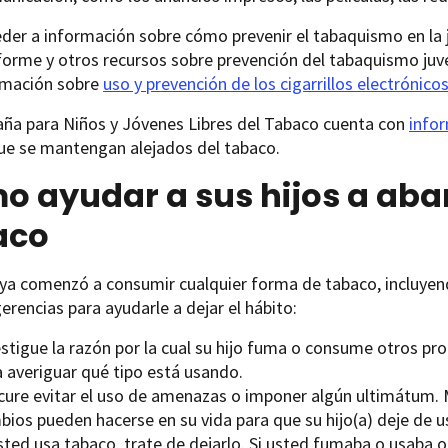
der a información sobre cómo prevenir el tabaquismo en la 
forme y otros recursos sobre prevención del tabaquismo juve
rmación sobre
uso y prevención de los cigarrillos electrónico
ña para Niños y Jóvenes Libres del Tabaco cuenta con
info
ue se mantengan alejados del tabaco.
o ayudar a sus hijos a aba
aco
o ya comenzó a consumir cualquier forma de tabaco, incluyendo
erencias para ayudarle a dejar el hábito:
estigue la razón por la cual su hijo fuma o consume otros p
a averiguar qué tipo está usando.
cure evitar el uso de amenazas o imponer algún ultimátum. 
bios pueden hacerse en su vida para que su hijo(a) deje de u
sted usa tabaco, trate de dejarlo. Si usted fumaba o usaba 