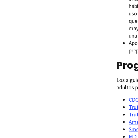
hábi
uso
que
may
una
Apo
prep
Pro
Los sigui
adultos p
CD
Tru
Trut
Ame
Smo
MD 