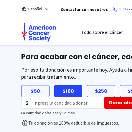
Saltar
Español
800.22
Contactar con nosotros
hacia
el
contenido
principal
Todo sobre el cáncer
Para acabar con el cáncer, c
Por eso tu donación es importante hoy. Ayuda a fi
para recibir tratamiento..
$50
$100
$250
$
Dona ah
La cantidad debe ser $5 o más
Tu donación es 100% deducible de impuestos.