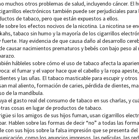
o muchos otros problemas de salud, incluyendo cáncer. El hu
cigarrillos electrónicos también puede ser perjudiciales para
ductos de tabaco, pero que están expuestos a ellos.
e sobre los efectos nocivos de la nicotina. La nicotina se enc
ahs, tabaco sin humo y la mayoría de los cigarrillos electrón
 fuerte. Hay evidencia de que causa daño al desarrollo cere
de causar nacimientos prematuros y bebés con bajo peso al n
arazo.
bién hábleles sobre cómo el uso de tabaco afecta la aparien
oca: el fumar y el vapor hace que el cabello y la ropa apest
dientes y las uñas. El tabaco masticable para escupir y otr
san mal aliento, formación de caries, pérdida de dientes, ma
so de la mandíbula.
luya el gasto real del consumo de tabaco en sus charlas, y c
otras cosas en lugar de productos de tabaco.
igüe si los amigos de sus hijos fuman, usan cigarrillos elec
par. Hablen sobre las formas de decir “no” a todas las form
le con sus hijos sobre la falsa impresión que se presenta de
nicación, como los anuncios impresos, las películas, las rede