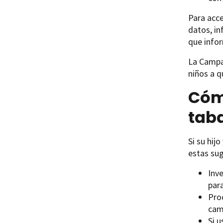
Para acce
datos, in
que info
La Campa
niños a q
Cóm
tab
Si su hij
estas sug
Inv
par
Pro
cam
Si u