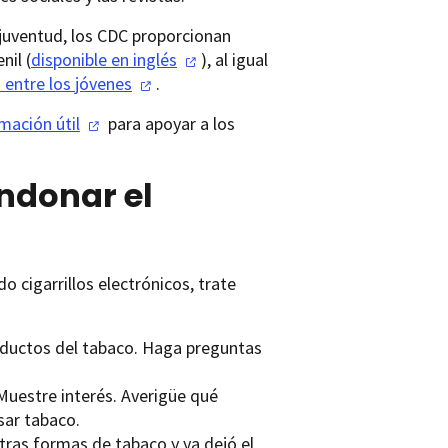
juventud, los CDC proporcionan
nil (
disponible en
inglés
), al igual
s entre los
jóvenes
.
rmación
útil
para apoyar a los
ndonar el
 cigarrillos electrónicos, trate
roductos del tabaco. Haga preguntas
Muestre interés. Averigüe qué
sar tabaco.
otras formas de tabaco y ya dejó el