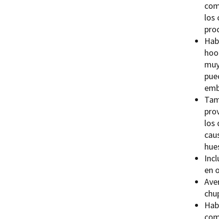
com
los 
pro
Habl
hook
muy
pue
emb
Tam
prov
los 
cau
hue
Inc
en 
Aver
chu
Hab
comu