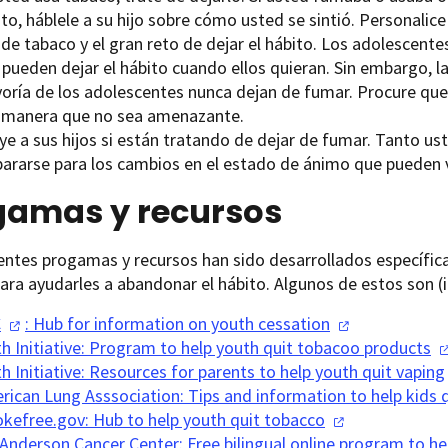
to, háblele a su hijo sobre cómo usted se sintió. Personali
 de tabaco y el gran reto de dejar el hábito. Los adolescen
 pueden dejar el hábito cuando ellos quieran. Sin embargo, l
oría de los adolescentes nunca dejan de fumar. Procure qu
 manera que no sea amenazante.
ye a sus hijos si están tratando de dejar de fumar. Tanto us
ararse para los cambios en el estado de ánimo que pueden ven
gamas y recursos
entes progamas y recursos han sido desarrollados específi
ara ayudarles a abandonar el hábito. Algunos de estos son (i
C
: Hub for information on youth
cessation
th Initiative: Program to help youth quit tobacoo
products
h Initiative: Resources for parents to help youth quit
vaping
rican Lung Asssociation: Tips and information to help kids 
kefree.gov: Hub to help youth quit
tobacco
Anderson Cancer Center: Free bilingual online program to 