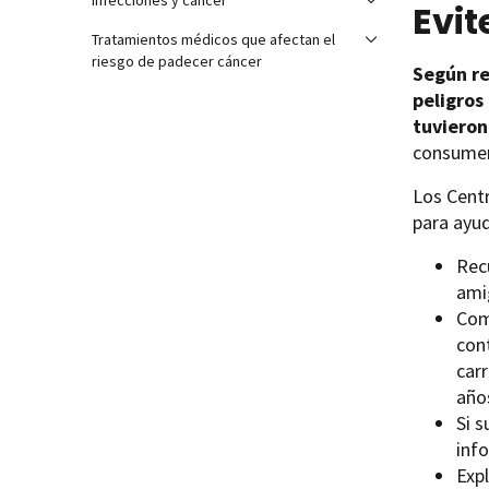
Infecciones y cáncer
Evit
Tratamientos médicos que afectan el
riesgo de padecer cáncer
Según re
peligros
tuvieron
consumen
Los Centr
para ayud
Recu
ami
Com
con
car
año
Si 
info
Expl