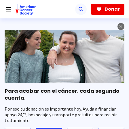
Saltar
hacia
Donar
el
contenido
principal
Para acabar con el cáncer, cada segundo
cuenta.
Por eso tu donación es importante hoy. Ayuda a financiar
apoyo 24/7, hospedaje y transporte gratuitos para recibir
tratamiento..