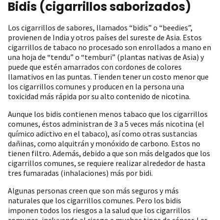
Bidis (cigarrillos saborizados)
Los cigarrillos de sabores, llamados “bidis” o “beedies”,
provienen de India y otros países del sureste de Asia. Estos
cigarrillos de tabaco no procesado son enrollados a mano en
una hoja de “tendu” o “temburi” (plantas nativas de Asia) y
puede que estén amarrados con cordones de colores
llamativos en las puntas. Tienden tener un costo menor que
los cigarrillos comunes y producen en la persona una
toxicidad más rápida por su alto contenido de nicotina.
Aunque los bidis contienen menos tabaco que los cigarrillos
comunes, éstos administran de 3 a 5 veces más nicotina (el
químico adictivo en el tabaco), así como otras sustancias
dañinas, como alquitrán y monóxido de carbono. Estos no
tienen filtro. Además, debido a que son más delgados que los
cigarrillos comunes, se requiere realizar alrededor de hasta
tres fumaradas (inhalaciones) más por bidi.
Algunas personas creen que son más seguros y más
naturales que los cigarrillos comunes. Pero los bidis
imponen todos los riesgos a la salud que los cigarrillos
comunes, incluyendo el riesgo a muchos tipos de cáncer. Las