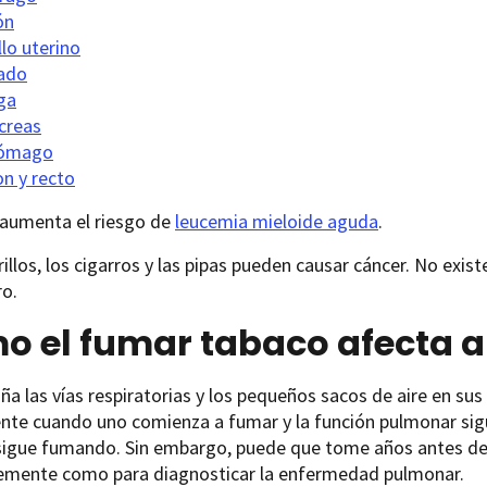
ón
lo uterino
ado
ga
creas
ómago
on y recto
aumenta el riesgo de
leucemia mieloide aguda
.
rillos, los cigarros y las pipas pueden causar cáncer. No exi
ro.
o el fumar tabaco afecta a
a las vías respiratorias y los pequeños sacos de aire en s
nte cuando uno comienza a fumar y la función pulmonar si
sigue fumando. Sin embargo, puede que tome años antes de 
temente como para diagnosticar la enfermedad pulmonar.