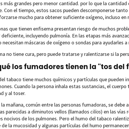
s más grandes pero menor cantidad. por lo que la cantidad 
e. Con el tiempo, estos sacos pueden descomponerse tanto 
orzarse mucho para obtener suficiente oxígeno, incluso en 
onas que tienen enfisema presentan riesgo de muchos probl
deficiente, incluyendo pulmonía. En las etapas más avanza
 necesitan máscaras de oxígeno o sondas para ayudarles a r
ma no tiene cura, pero puede tratarse y ralentizarse si la pe
qué los fumadores tienen la "tos del
el tabaco tiene muchos químicos y partículas que pueden irri
mones. Cuando la persona inhala estas sustancias, el cuerpo t
 y al toser.
e la mañana, común entre las personas fumadoras, se debe a
as parecidas a diminutos vellos (llamados
cilios
) en las vías
s nocivos de los pulmones. Pero el humo del tabaco ralentiza
 de la mucosidad y algunas partículas del humo permanecen 