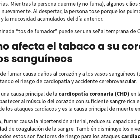
rias. Mientras la persona duerme (y no fuma), algunos cilios
 nuevamente. Al despertar, la persona tose porque los pulm
s y la mucosidad acumulados del día anterior.
inada “tos de fumador” puede ser una señal temprana de 
 afecta el tabaco a su cor
os sanguíneos
 de fumar causa daños al corazón y a los vasos sanguíneos (
ando el riesgo de cardiopatía y accidente cerebrovascular.
una causa principal de la
cardiopatía coronaria (CHD)
en l
astecer al músculo del corazón con suficiente sangre rica e
 de los ataques cardíacos y es la causa principal de muerte e
 fumar causa la hipertensión arterial, reduce su capacidad p
dad de coagulación de la sangre. También disminuye los nive
odos estos son factores de riesgo para los ataques
cardía