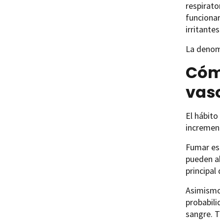
respirato
funcionar
irritante
La denom
Cómo
vas
El hábito
increment
Fumar es 
pueden ab
principal
Asimismo,
probabili
sangre. T