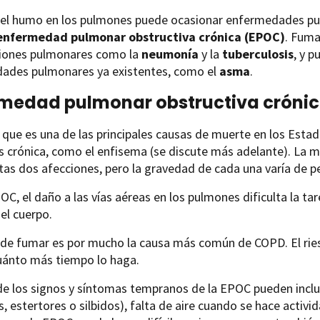
del humo en los pulmones puede ocasionar enfermedades pulm
enfermedad pulmonar obstructiva crónica (EPOC)
. Fuma
ciones pulmonares como la
neumonía
y la
tuberculosis
, y 
ades pulmonares ya existentes, como el
asma
.
medad pulmonar obstructiva cróni
que es una de las principales causas de muerte en los Estad
s crónica, como el enfisema (se discute más adelante). La 
tas dos afecciones, pero la gravedad de cada una varía de p
OC, el daño a las vías aéreas en los pulmones dificulta la ta
del cuerpo.
o de fumar es por mucho la causa más común de COPD. El r
uánto más tiempo lo haga.
e los signos y síntomas tempranos de la EPOC pueden inclui
as, estertores o silbidos), falta de aire cuando se hace activ