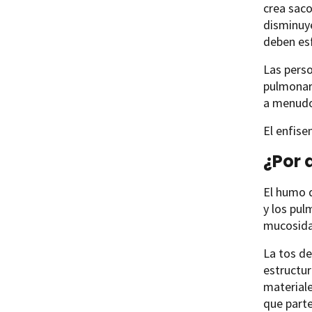
crea saco
disminuy
deben esf
Las pers
pulmonar 
a menudo
El enfise
¿Por 
El humo d
y los pul
mucosidad
La tos d
estructur
materiale
que parte