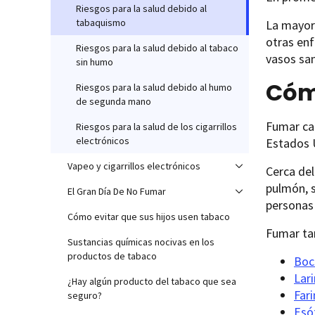
Riesgos para la salud debido al
tabaquismo
La mayor
otras enf
Riesgos para la salud debido al tabaco
vasos san
sin humo
Cómo
Riesgos para la salud debido al humo
de segunda mano
Fumar cau
Riesgos para la salud de los cigarrillos
electrónicos
Estados 
Vapeo y cigarrillos electrónicos
Cerca de
pulmón, s
El Gran Día De No Fumar
personas
Cómo evitar que sus hijos usen tabaco
Fumar ta
Sustancias químicas nocivas en los
productos de tabaco
Boc
Lar
¿Hay algún producto del tabaco que sea
Far
seguro?
Esó