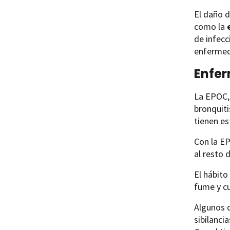
El daño 
como la
de infec
enfermed
Enfer
La EPOC, 
bronquiti
tienen es
Con la EP
al resto 
El hábit
fume y c
Algunos d
sibilanci