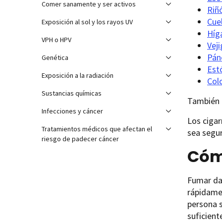
Comer sanamente y ser activos
Riñ
Cuel
Exposición al sol y los rayos UV
Híg
VPH o HPV
Veji
Pán
Genética
Est
Exposición a la radiación
Col
Sustancias químicas
También 
Infecciones y cáncer
Los cigar
Tratamientos médicos que afectan el
sea segu
riesgo de padecer cáncer
Cóm
Fumar dañ
rápidame
persona 
suficien