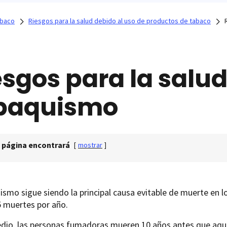
abaco
Riesgos para la salud debido al uso de productos de tabaco
esgos para la salud
baquismo
 página encontrará
[
mostrar
]
ismo sigue siendo la principal causa evitable de muerte en 
5 muertes por año.
dio, las personas fumadoras mueren 10 años antes que aqu