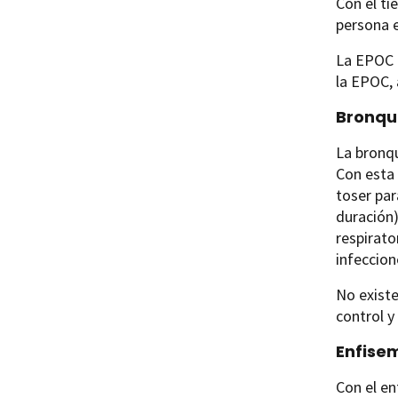
Con el ti
persona 
La EPOC t
la EPOC,
Bronqui
La bronqu
Con esta 
toser par
duración)
respirato
infeccio
No existe
control y
Enfise
Con el en