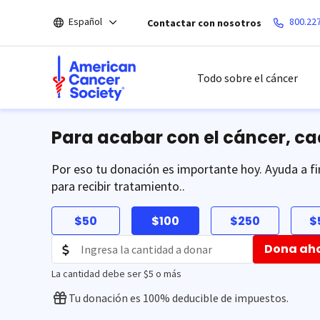
Saltar
Español
800.22
Contactar con nosotros
hacia
el
contenido
principal
Todo sobre el cáncer
Para acabar con el cáncer, c
Por eso tu donación es importante hoy. Ayuda a fi
para recibir tratamiento..
$50
$100
$250
$
Dona ah
La cantidad debe ser $5 o más
Tu donación es 100% deducible de impuestos.