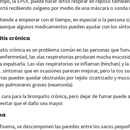
empo, la EPOC puede hacer difícil respirar en reposo también
está recibiendo oxígeno por medio de una máscara o sonda n
iende a empeorar con el tiempo, en especial si la persona s
 aunque algunos medicamentos pueden ayudar con los sínt
tis crónica
itis crónica es un problema común en las personas que fum
enfermedad, las vías respiratorias producen mucha mucosida
a expulsarla. Las vías respiratorias se inflaman (hinchan) y la
. síntomas que en ocasiones parecen mejorar, pero la tos sue
rias pueden quedar obstruidas por tejido cicatrizado y mucos
nes pulmonares graves (neumonía).
 cura para la bronquitis crónica, pero dejar de fumar puede
 evitar que el daño sea mayor.
ma
fisema, se descomponen las paredes entre los sacos pequeño