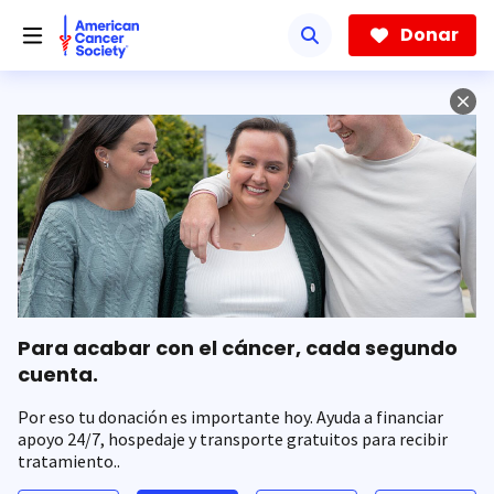
Saltar
hacia
Donar
el
contenido
principal
Para acabar con el cáncer, cada segundo
cuenta.
Por eso tu donación es importante hoy. Ayuda a financiar
apoyo 24/7, hospedaje y transporte gratuitos para recibir
tratamiento..