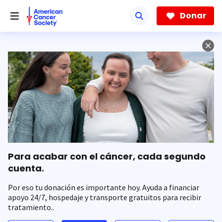
Saltar
hacia
Donar
el
contenido
principal
Para acabar con el cáncer, cada segundo
cuenta.
Por eso tu donación es importante hoy. Ayuda a financiar
apoyo 24/7, hospedaje y transporte gratuitos para recibir
tratamiento..