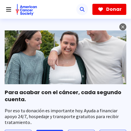
Saltar
hacia
Donar
el
contenido
principal
Para acabar con el cáncer, cada segundo
cuenta.
Por eso tu donación es importante hoy. Ayuda a financiar
apoyo 24/7, hospedaje y transporte gratuitos para recibir
tratamiento..