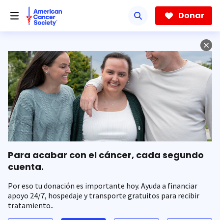
Saltar
hacia
Donar
el
contenido
principal
Para acabar con el cáncer, cada segundo
cuenta.
Por eso tu donación es importante hoy. Ayuda a financiar
apoyo 24/7, hospedaje y transporte gratuitos para recibir
tratamiento..