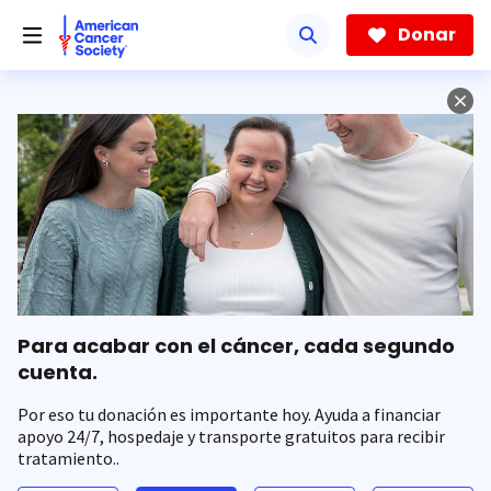
Saltar
hacia
Donar
el
contenido
principal
Para acabar con el cáncer, cada segundo
cuenta.
Por eso tu donación es importante hoy. Ayuda a financiar
apoyo 24/7, hospedaje y transporte gratuitos para recibir
tratamiento..