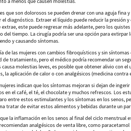
nto a menos que causen molestias.
es que son dolorosos se pueden drenar con una aguja fina y 
 el diagnóstico. Extraer el líquido puede reducir la presión y 
e extrae, este puede regresar más adelante, pero los quiste
o del tiempo. La cirugía podría ser una opción para extirpar 
iendo y causando síntomas.
a de las mujeres con cambios fibroquísticos y sin síntomas
 de tratamiento, pero el médico podría recomendar un segu
is causa molestias leves, es posible que obtener alivio con e
s, la aplicación de calor o con analgésicos (medicina contra e
ujeres indican que los síntomas mejoran si dejan de ingerir
s en el café, el té, el chocolate y muchos refrescos. Los e
laro entre estos estimulantes y los síntomas en los senos,
ena tratar de evitar estos alimentos y bebidas durante un pa
que la inflamación en los senos al final del ciclo menstrual 
recomiendan analgésicos de venta libre, como paracetamol o