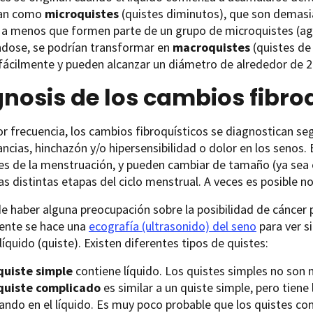
an como
microquistes
(quistes diminutos), que son demas
a menos que formen parte de un grupo de microquistes (agru
dose, se podrían transformar en
macroquistes
(quistes d
fácilmente y pueden alcanzar un diámetro de alrededor de 2.
nosis de los cambios fibro
 frecuencia, los cambios fibroquísticos se diagnostican s
ncias, hinchazón y/o hipersensibilidad o dolor en los senos
tes de la menstruación, y pueden cambiar de tamaño (ya se
as distintas etapas del ciclo menstrual. A veces es posible n
e haber alguna preocupación sobre la posibilidad de cáncer 
nte se hace una
ecografía (ultrasonido) del seno
para ver si
líquido (quiste). Existen diferentes tipos de quistes:
quiste simple
contiene líquido. Los quistes simples no son
quiste complicado
es similar a un quiste simple, pero tiene
tando en el líquido. Es muy poco probable que los quistes co