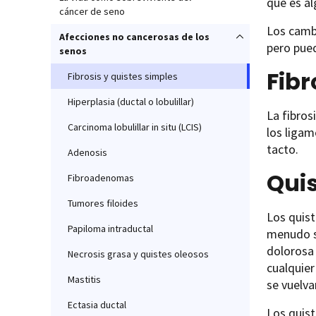
que es a
cáncer de seno
Los camb
Afecciones no cancerosas de los
pero pued
senos
Fibr
Fibrosis y quistes simples
Hiperplasia (ductal o lobulillar)
La fibros
Carcinoma lobulillar in situ (LCIS)
los ligam
tacto.
Adenosis
Qui
Fibroadenomas
Tumores filoides
Los quist
Papiloma intraductal
menudo se
dolorosa
Necrosis grasa y quistes oleosos
cualquie
Mastitis
se vuelva
Ectasia ductal
Los quist