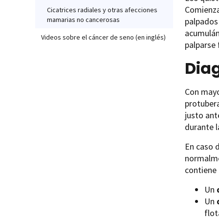
Comienz
Cicatrices radiales y otras afecciones
mamarias no cancerosas
palpados 
acumulán
Videos sobre el cáncer de seno (en inglés)
palparse 
Diag
Con mayor
protubera
justo an
durante l
En caso d
normalme
contiene 
Un
Un
flo