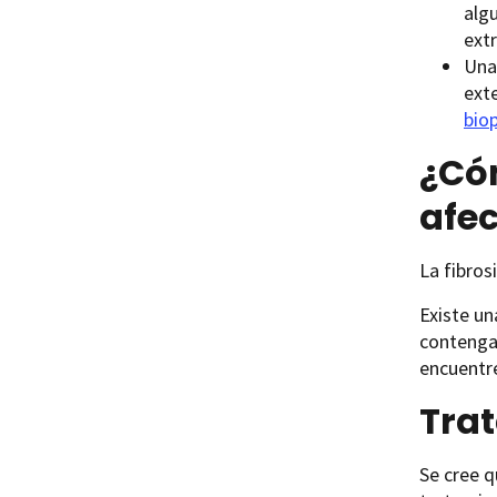
alg
extr
Un
exte
bio
¿Có
afec
La fibros
Existe un
contengan
encuentre
Trat
Se cree q