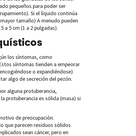
iado pequeños para poder ser
pamiento). Si el líquido continúa
e mayor tamaño) A menudo pueden
5 a 5 cm (1 a 2 pulgadas).
quísticos
egún los síntomas, como
. Estos síntomas tienden a empeorar
a encogiéndose o expandiéndose)
otar algo de secreción del pezón.
por alguna protuberancia,
 la protuberancia es sólida (masa) si
 motivo de preocupación.
 lo que parecen residuos sólidos
mplicados sean cáncer, pero en