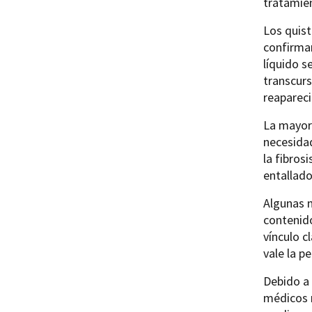
tratamie
Los quist
confirmar
líquido s
transcurs
reaparec
La mayorí
necesidad
la fibros
entallado
Algunas m
contenido
vínculo c
vale la p
Debido a 
médicos 