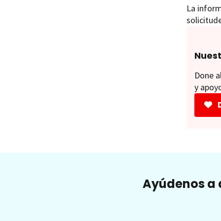
La inform
solicitud
Nuest
Done ah
y apoyo
Ayúdenos a a