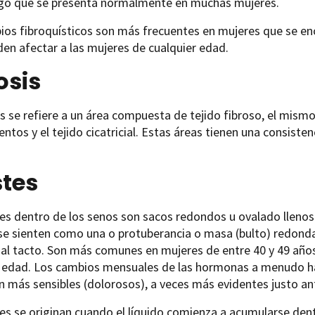
lgo que se presenta normalmente en muchas mujeres.
ios fibroquísticos son más frecuentes en mujeres que se en
en afectar a las mujeres de cualquier edad.
osis
is se refiere a un área compuesta de tejido fibroso, el mis
entos y el tejido cicatricial. Estas áreas tienen una consisten
stes
es dentro de los senos son sacos redondos u ovalado llenos 
 sienten como una o protuberancia o masa (bulto) redonda 
 al tacto. Son más comunes en mujeres de entre 40 y 49 año
r edad. Los cambios mensuales de las hormonas a menudo ha
n más sensibles (dolorosos), a veces más evidentes justo an
es se originan cuando el líquido comienza a acumularse dent