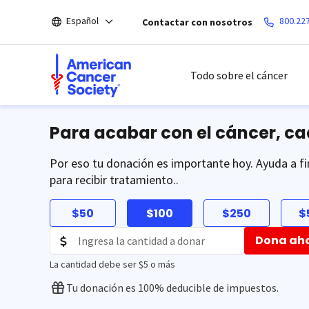
Saltar
Español
800.22
Contactar con nosotros
hacia
el
contenido
principal
Todo sobre el cáncer
Para acabar con el cáncer, c
Por eso tu donación es importante hoy. Ayuda a fi
para recibir tratamiento..
$50
$100
$250
$
Dona ah
La cantidad debe ser $5 o más
Tu donación es 100% deducible de impuestos.