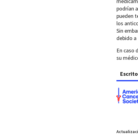
medicamen
podrían a
pueden t
los antic
Sin embar
debido a
En caso 
su médic
Escrito
Actualizac