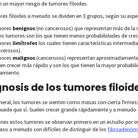
 un mayor riesgo de tumores filoides.
es filoides a menudo se dividen en 3 grupos, según su aspe
mores
benignos
(no cancerosos) que representan más de la m
os tumores son los que tienen menos probabilidades de cre
mores
limítrofes
los cuales tienen características intermedi
ncerosos).
mores
malignos
(cancerosos) representan aproximadamente 
len crecer más rápido y son los que tienen la mayor probabi
tamiento.
nosis de los tumores filoid
neral, los tumores se sienten como masas con cierta firmez
uede que sí. Suelen crecer grande rápidamente y a menudo es
ones estos tumores se observan primero en un estudio por
aso a menudo son difíciles de distinguir de los
fibroadenom