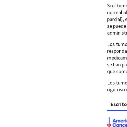
Si el tum
normal a
parcial),
se puede
administ
Los tumo
responda
medicam
se han p
que como
Los tumor
riguroso
Escrito