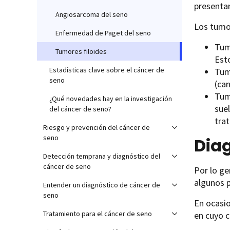
presentan
Angiosarcoma del seno
Los tumor
Enfermedad de Paget del seno
Tu
Tumores filoides
Est
Estadísticas clave sobre el cáncer de
Tu
seno
(ca
Tu
¿Qué novedades hay en la investigación
sue
del cáncer de seno?
tra
Riesgo y prevención del cáncer de
seno
Diag
Detección temprana y diagnóstico del
cáncer de seno
Por lo ge
algunos p
Entender un diagnóstico de cáncer de
seno
En ocasi
Tratamiento para el cáncer de seno
en cuyo c