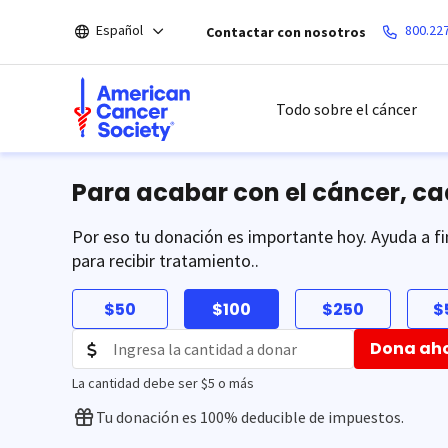
Saltar
Español
800.22
Contactar con nosotros
hacia
el
contenido
principal
Todo sobre el cáncer
Para acabar con el cáncer, c
Por eso tu donación es importante hoy. Ayuda a fi
para recibir tratamiento..
$50
$100
$250
$
Dona ah
La cantidad debe ser $5 o más
Tu donación es 100% deducible de impuestos.