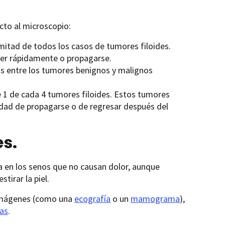
cto al microscopio:
itad de todos los casos de tumores filoides.
cer rápidamente o propagarse.
as entre los tumores benignos y malignos
1 de cada 4 tumores filoides. Estos tumores
lidad de propagarse o de regresar después del
es.
a en los senos que no causan dolor, aunque
tirar la piel.
 imágenes (como una
ecografía
o un
mamograma
),
as
.