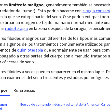
or es
limítrofe maligno
, generalmente también es necesario
lrededor del tumor). Esto podría hacerse con
cirugía conser
 en la que se extirpa parte del seno. O se podría extirpar tod
 extirpar un margen de tejido mamario normal mediante una 
rar
radioterapia
en la zona después de la cirugía, especialmen
res filoides malignos son diferentes de los tipos más comu
n a algunos de los tratamientos comúnmente utilizados par
entos de
quimioterapia
que normalmente se usan para comba
ropagado a otras partes del cuerpo son a menudo tratado
 cánceres de seno.
es filoides a veces pueden reaparecer en el mismo lugar. D
 con exámenes del seno frecuentes y estudios por imágenes 
 por
Referencias
Equipo de contenido médico y editorial de la American Cance