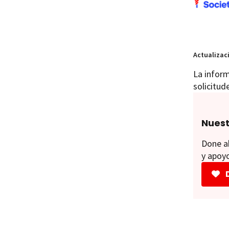
Actualizac
La inform
solicitud
Nuest
Done ah
y apoyo