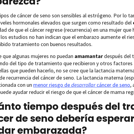
parezca?
pos de cáncer de seno son sensibles al estrógeno. Por lo t
niveles hormonales elevados que surgen como resultado del
dad de que el cáncer regrese (recurrencia) en una mujer que 
os estudios no han indican que el embarazo aumente el ries
ibido tratamiento con buenos resultados.
le que algunas mujeres no puedan
amamantar
después del t
do del tipo de tratamiento que recibieron y otros factores
llas que pueden hacerlo, no se cree que la lactancia mate
 de recurrencia del cáncer de seno. La lactancia materna (e
acionada con un
menor riesgo de
desarrollar
cáncer de seno
,
puede ayudar reducir el riesgo de que el cáncer de mama re
ánto tiempo después del tr
er de seno debería esperar
dar embarazada?