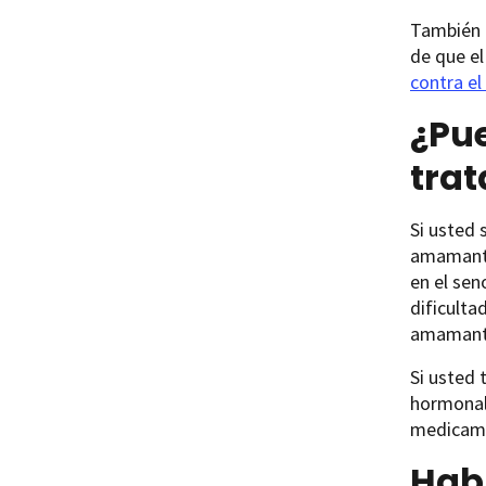
También 
de que el
contra el
¿Pu
trat
Si usted 
amamantar
en el sen
dificulta
amamanta
Si usted
hormonal
medicamen
Hab