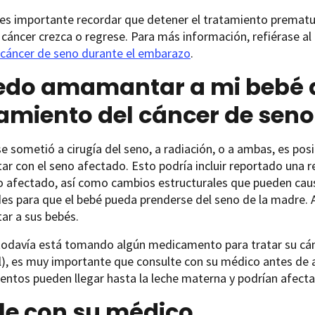
es importante recordar que detener el tratamiento premat
 cáncer crezca o regrese. Para más información, refiérase al
 cáncer de seno durante el embarazo
.
edo amamantar a mi bebé 
amiento del cáncer de seno
se sometió a cirugía del seno, a radiación, o a ambas, es po
 con el seno afectado. Esto podría incluir reportado una r
o afectado, así como cambios estructurales que pueden caus
des para que el bebé pueda prenderse del seno de la madre.
r a sus bebés.
 todavía está tomando algún medicamento para tratar su cán
), es muy importante que consulte con su médico antes de
tos pueden llegar hasta la leche materna y podrían afectar
le con su médico