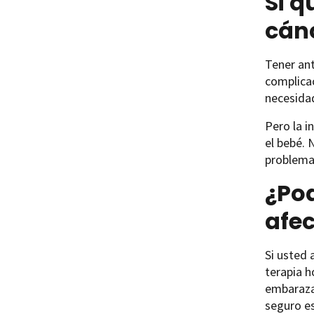
Si 
cánc
Tener ant
complicac
necesida
Pero la i
el bebé. 
problemas
¿Pod
afec
Si usted 
terapia h
embaraza
seguro es