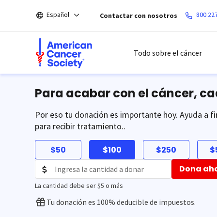
Saltar
Español
800.22
Contactar con nosotros
hacia
el
contenido
principal
Todo sobre el cáncer
Para acabar con el cáncer, c
Por eso tu donación es importante hoy. Ayuda a fi
para recibir tratamiento..
$50
$100
$250
$
Dona ah
La cantidad debe ser $5 o más
Tu donación es 100% deducible de impuestos.