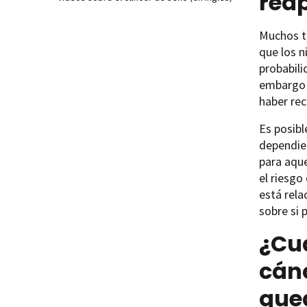
rea
Muchos ti
que los 
probabili
embargo l
haber rec
Es posib
dependien
para aque
el riesgo
está rel
sobre si 
¿Cu
cánc
que