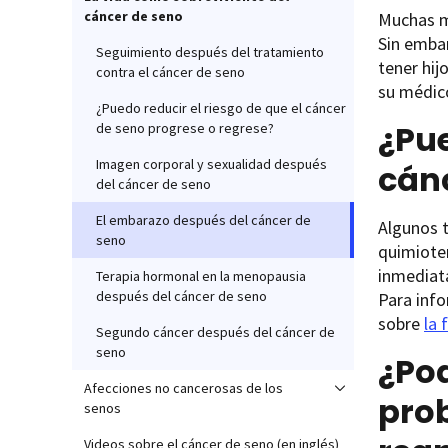
cáncer de seno
Muchas m
Sin emba
Seguimiento después del tratamiento
tener hij
contra el cáncer de seno
su médic
¿Puedo reducir el riesgo de que el cáncer
¿Pu
de seno progrese o regrese?
Imagen corporal y sexualidad después
cán
del cáncer de seno
El embarazo después del cáncer de
Algunos t
seno
quimioter
inmediat
Terapia hormonal en la menopausia
después del cáncer de seno
Para info
sobre
la 
Segundo cáncer después del cáncer de
seno
¿Pod
Afecciones no cancerosas de los
prob
senos
Videos sobre el cáncer de seno (en inglés)