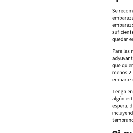
Se recom
embarazad
embarazo.
suficient
quedar e
Para las 
adyuvant
que quier
menos 2 
embarazo
Tenga en
algún est
espera, 
incluyend
temprano