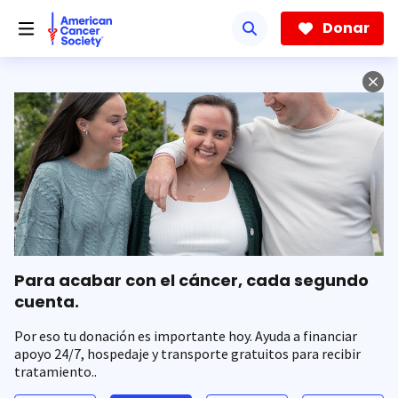
Saltar
hacia
Donar
el
contenido
principal
Para acabar con el cáncer, cada segundo
cuenta.
Por eso tu donación es importante hoy. Ayuda a financiar
apoyo 24/7, hospedaje y transporte gratuitos para recibir
tratamiento..