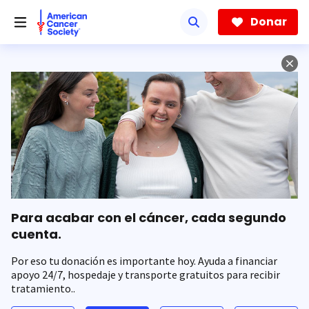
Saltar
hacia
Donar
el
contenido
principal
Para acabar con el cáncer, cada segundo
cuenta.
Por eso tu donación es importante hoy. Ayuda a financiar
apoyo 24/7, hospedaje y transporte gratuitos para recibir
tratamiento..