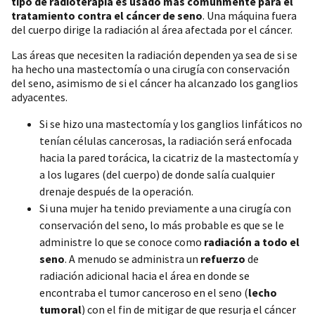
tipo de radioterapia es usado más comúnmente para el
tratamiento contra el cáncer de seno
. Una máquina fuera
del cuerpo dirige la radiación al área afectada por el cáncer.
Las áreas que necesiten la radiación dependen ya sea de si se
ha hecho una mastectomía o una cirugía con conservación
del seno, asimismo de si el cáncer ha alcanzado los ganglios
adyacentes.
Si se hizo una mastectomía y los ganglios linfáticos no
tenían células cancerosas, la radiación será enfocada
hacia la pared torácica, la cicatriz de la mastectomía y
a los lugares (del cuerpo) de donde salía cualquier
drenaje después de la operación.
Si una mujer ha tenido previamente a una cirugía con
conservación del seno, lo más probable es que se le
administre lo que se conoce como
radiación a todo el
seno
. A menudo se administra un
refuerzo
de
radiación adicional hacia el área en donde se
encontraba el tumor canceroso en el seno (
lecho
tumoral
) con el fin de mitigar de que resurja el cáncer