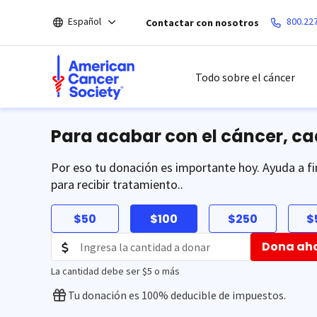
Saltar
Español
800.22
Contactar con nosotros
hacia
el
contenido
principal
Todo sobre el cáncer
Para acabar con el cáncer, c
Por eso tu donación es importante hoy. Ayuda a fi
para recibir tratamiento..
$50
$100
$250
$
Dona ah
La cantidad debe ser $5 o más
Tu donación es 100% deducible de impuestos.