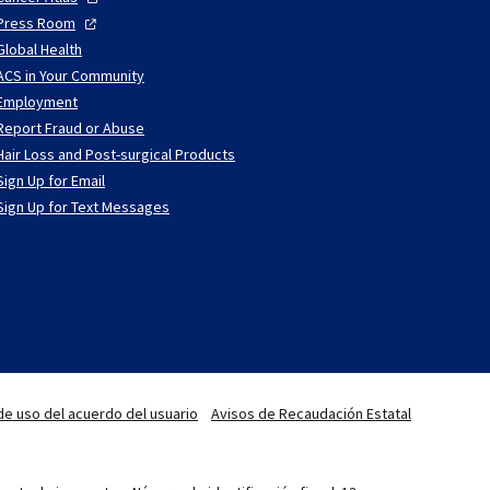
Press
Room
Global Health
ACS in Your Community
Employment
Report Fraud or Abuse
Hair Loss and Post-surgical Products
Sign Up for Email
Sign Up for Text Messages
de uso del acuerdo del usuario
Avisos de Recaudación Estatal