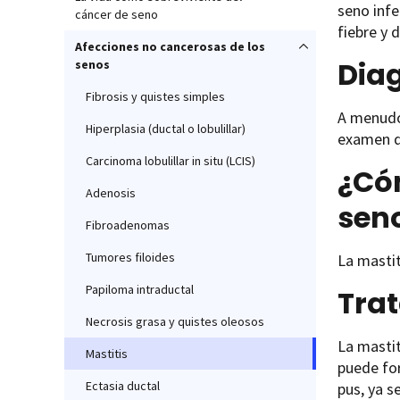
seno infe
cáncer de seno
fiebre y 
Afecciones no cancerosas de los
Diag
senos
Fibrosis y quistes simples
A menudo,
Hiperplasia (ductal o lobulillar)
examen de
Carcinoma lobulillar in situ (LCIS)
¿Cóm
Adenosis
sen
Fibroadenomas
Tumores filoides
La mastit
Papiloma intraductal
Trat
Necrosis grasa y quistes oleosos
La mastit
Mastitis
puede for
Ectasia ductal
pus, ya s