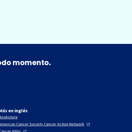
 todo momento.
Más en inglés
Bookstore
American Cancer Society Cancer Action
Network
Cancer
Atlas