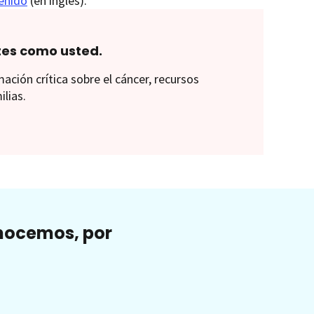
tenido
(en inglés).
tes como usted.
ión crítica sobre el cáncer, recursos
ilias.
onocemos, por