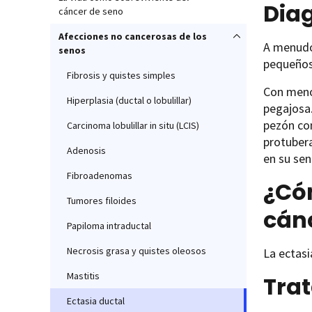
Diag
cáncer de seno
Afecciones no cancerosas de los
A menudo,
senos
pequeños
Fibrosis y quistes simples
Con menos
Hiperplasia (ductal o lobulillar)
pegajosa.
pezón con
Carcinoma lobulillar in situ (LCIS)
protubera
Adenosis
en su se
Fibroadenomas
¿Cóm
Tumores filoides
cán
Papiloma intraductal
Necrosis grasa y quistes oleosos
La ectasi
Mastitis
Trat
Ectasia ductal