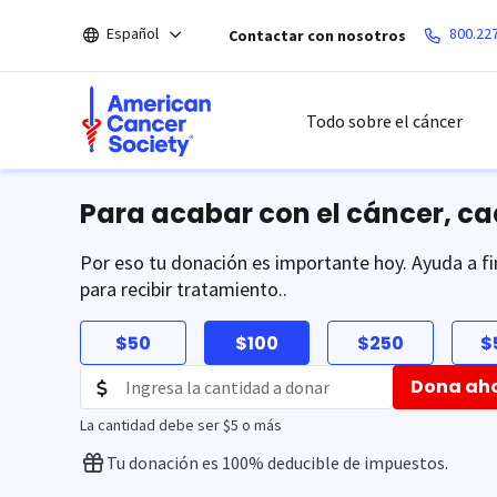
Saltar
Español
800.22
Contactar con nosotros
hacia
el
contenido
principal
Todo sobre el cáncer
Para acabar con el cáncer, c
Por eso tu donación es importante hoy. Ayuda a fi
para recibir tratamiento..
$50
$100
$250
$
Dona ah
La cantidad debe ser $5 o más
Tu donación es 100% deducible de impuestos.