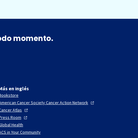
 todo momento.
Más en inglés
Bookstore
American Cancer Society Cancer Action
Network
Cancer
Atlas
Press
Room
Global Health
ACS in Your Community