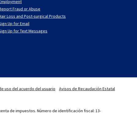
Employment
Report Fraud or Abuse
Hair Loss and Post-surgical Products
Sign Up for Email
Sign Up for Text Messages
de uso del acuerdo del usuario
Avisos de Recaudación Estatal
enta de impuestos. Número de identificación fiscal: 13-