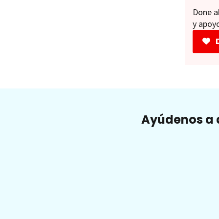
Done ah
y apoyo
Ayúdenos a a