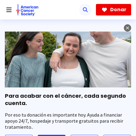
Saltar
hacia
Donar
el
contenido
principal
Para acabar con el cáncer, cada segundo
cuenta.
Por eso tu donación es importante hoy. Ayuda a financiar
apoyo 24/7, hospedaje y transporte gratuitos para recibir
tratamiento..