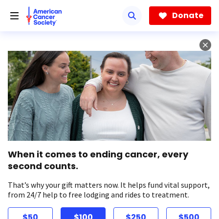
Skip
to
Donate
main
content
When it comes to ending cancer, every
second counts.
That’s why your gift matters now. It helps fund vital support,
from 24/7 help to free lodging and rides to treatment.
$50
$100
$250
$500