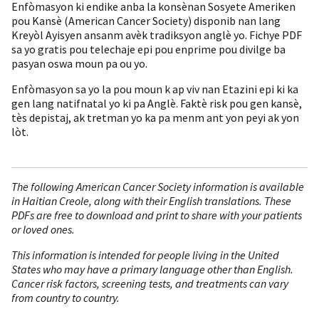
Enfòmasyon ki endike anba la konsènan Sosyete Ameriken
pou Kansè (American Cancer Society) disponib nan lang
Kreyòl Ayisyen ansanm avèk tradiksyon anglè yo. Fichye PDF
sa yo gratis pou telechaje epi pou enprime pou divilge ba
pasyan oswa moun pa ou yo.
Enfòmasyon sa yo la pou moun k ap viv nan Etazini epi ki ka
gen lang natifnatal yo ki pa Anglè. Faktè risk pou gen kansè,
tès depistaj, ak tretman yo ka pa menm ant yon peyi ak yon
lòt.
The following American Cancer Society information is available
in Haitian Creole, along with their English translations. These
PDFs are free to download and print to share with your patients
or loved ones.
This information is intended for people living in the United
States who may have a primary language other than English.
Cancer risk factors, screening tests, and treatments can vary
from country to country.