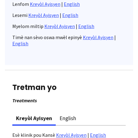
Lenfom
Kreyòl Ayisyen
|
English
Lesemi
Kreyòl Ayisyen
|
English
Myelom miltip
Kreyòl Ayisyen
|
English
Timè nan sèvo oswa mwèl epinyè
Kreyòl Ayisyen
|
English
Tretman yo
Treatments
Kreyòl Ayisyen
English
Esè klinik pou Kansè
Kreyòl Ayisyen
|
English