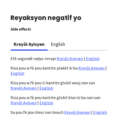
Reyaksyon negatif yo
Side effects
Kreyòl Ayisyen
English
Efè segondè radyo-terapi
Kreyòl Ayisyen
|
English
Kisa pou w fè pou kantite plakèt ki ba
Kreyòl Ayisyen
|
English
Kisa pou w fè pou ti kantite globil wouj nan san
Kreyòl Ayisyen
|
English
Kisa pou w fè pou kantite globil blan ki ba nan san
Kreyòl Ayisyen
|
English
Sa pou fè pou blesi nan bouch
Kreyòl Ayisyen
|
English