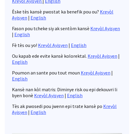
Kreyòl Ayisyen
|
English
Èske tès kansè pwostat ka benefik pou ou?
Kreyòl
Ayisyen
|
English
Fason pou tcheke siy ak sentòm kansè
Kreyòl Ayisyen
|
English
Fè tès ou yo!
Kreyòl Ayisyen
|
English
Ou kapab ede evite kansè kolorektal.
Kreyòl Ayisyen
|
English
Poumon an sante pou tout moun
Kreyòl Ayisyen
|
English
Kansè nan kòl matris: Diminye risk ou epi dekouvri li
byen bonè
Kreyòl Ayisyen
|
English
Tès ak pwosedi pou jwenn epi trate kansè po
Kreyòl
Ayisyen
|
English