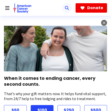
Skip
to
Donate
main
content
When it comes to ending cancer, every
second counts.
That’s why your gift matters now. It helps fund vital support,
from 24/7 help to free lodging and rides to treatment.
$50
$100
$250
$500