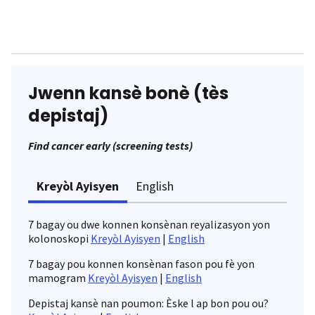
Jwenn kansè bonè (tès
depistaj)
Find cancer early (screening tests)
Kreyòl Ayisyen
English
7 bagay ou dwe konnen konsènan reyalizasyon yon
kolonoskopi
Kreyòl Ayisyen
|
English
7 bagay pou konnen konsènan fason pou fè yon
mamogram
Kreyòl Ayisyen
|
English
Depistaj kansè nan poumon: Èske l ap bon pou ou?