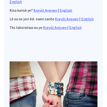
English
Kisa kansè ye?
Kreyòl Ayisyen
|
English
Lè ou se yon èd- swen sante
Kreyòl Ayisyen
|
English
Tès laboratwa ou yo
Kreyòl Ayisyen
|
English