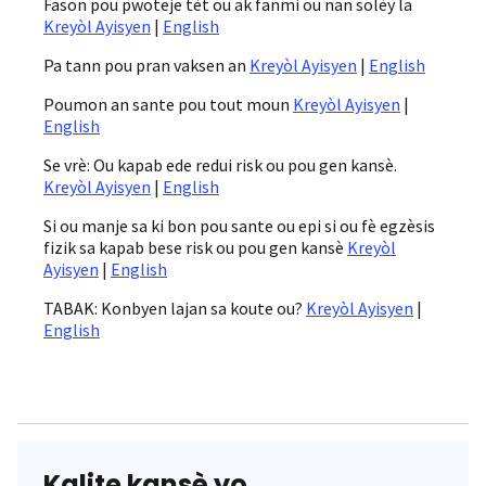
Fason pou pwoteje tèt ou ak fanmi ou nan solèy la
Kreyòl Ayisyen
|
English
Pa tann pou pran vaksen an
Kreyòl Ayisyen
|
English
Poumon an sante pou tout moun
Kreyòl Ayisyen
|
English
Se vrè: Ou kapab ede redui risk ou pou gen kansè.
Kreyòl Ayisyen
|
English
Si ou manje sa ki bon pou sante ou epi si ou fè egzèsis
fizik sa kapab bese risk ou pou gen kansè
Kreyòl
Ayisyen
|
English
TABAK: Konbyen lajan sa koute ou?
Kreyòl Ayisyen
|
English
Kalite kansè yo