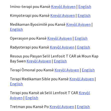
Imino-terapi pou Kansè
Kreyòl Ayisyen
|
English
Kimyoterapi pou Kansè
Kreyòl Ayisyen
|
English
Medikaman Byosimilè pou Kansè
Kreyòl Ayisyen
|
English
Operasyon pou Kansè
Kreyòl Ayisyen
|
English
Radyoterapi pou Kansè
Kreyòl Ayisyen
|
English
Resous pou Pasyan Selil Lenfosit T CAR ak Moun Kap
Bay Swen
Kreyòl Ayisyen
|
English
Terapi Òmonal pou Kansè
Kreyòl Ayisyen
|
English
Terapi Medikaman Sible pou Kansè
Kreyòl Ayisyen
|
English
Terapi pou Kansè ak Selil Lenfosit T CAR
Kreyòl
Ayisyen
|
English
Tretman pou Kansè Po
Kreyòl Ayisyen
|
English