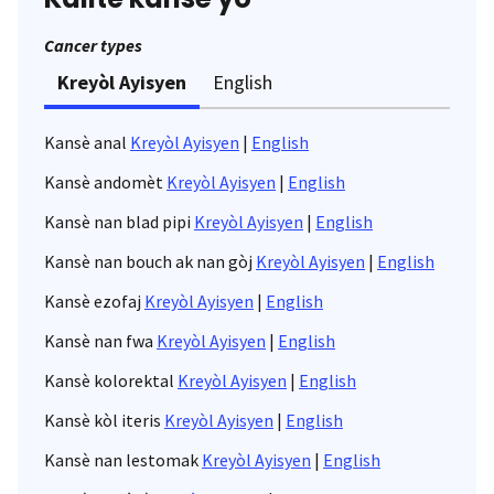
Cancer types
Kreyòl Ayisyen
English
Kansè anal
Kreyòl Ayisyen
|
English
Kansè andomèt
Kreyòl Ayisyen
|
English
Kansè nan blad pipi
Kreyòl Ayisyen
|
English
Kansè nan bouch ak nan gòj
Kreyòl Ayisyen
|
English
Kansè ezofaj
Kreyòl Ayisyen
|
English
Kansè nan fwa
Kreyòl Ayisyen
|
English
Kansè kolorektal
Kreyòl Ayisyen
|
English
Kansè kòl iteris
Kreyòl Ayisyen
|
English
Kansè nan lestomak
Kreyòl Ayisyen
|
English