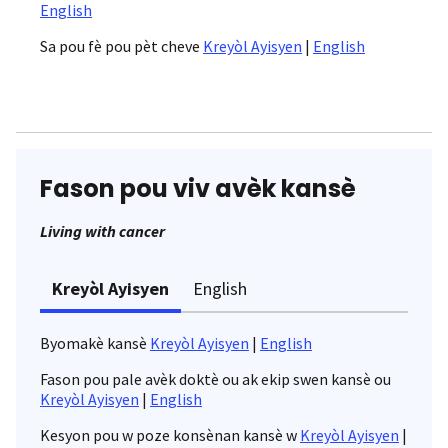
English
Sa pou fè pou pèt cheve
Kreyòl Ayisyen
|
English
Fason pou viv avèk kansè
Living with cancer
Kreyòl Ayisyen
English
Byomakè kansè
Kreyòl Ayisyen
|
English
Fason pou pale avèk doktè ou ak ekip swen kansè ou
Kreyòl Ayisyen
|
English
Kesyon pou w poze konsènan kansè w
Kreyòl Ayisyen
|