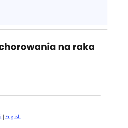
achorowania na raka
i
|
English