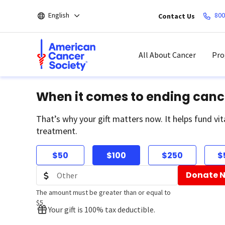
Skip
English
800
Contact Us
to
main
content
All About Cancer
Pro
When it comes to ending canc
That’s why your gift matters now. It helps fund vit
treatment.
$50
$100
$250
$
Donate 
The amount must be greater than or equal to
$5
Your gift is 100% tax deductible.