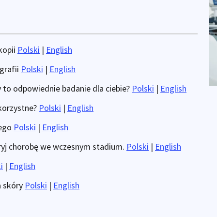
kopii
Polski
|
English
grafii
Polski
|
English
 to odpowiednie badanie dla ciebie?
Polski
|
English
 korzystne?
Polski
|
English
bego
Polski
|
English
ykryj chorobę we wczesnym stadium.
Polski
|
English
i
|
English
a skóry
Polski
|
English