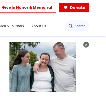
Give In Honor & Memorial
Donate
Search
rch & Journals
About Us