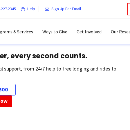
.227.2345
Help
Sign Up For Email
grams & Services
Ways to Give
Get Involved
Our Resea
er, every second counts.
al support, from 24/7 help to free lodging and rides to
500
Now