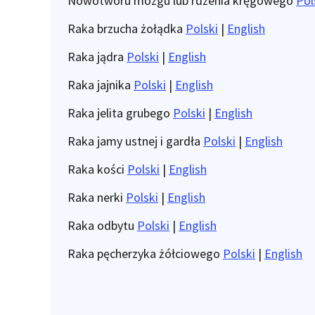
Nowotworu mózgu lub rdzenia kręgowego
Pol
Raka brzucha żołądka
Polski
|
English
Raka jądra
Polski
|
English
Raka jajnika
Polski
|
English
Raka jelita grubego
Polski
|
English
Raka jamy ustnej i gardła
Polski
|
English
Raka kości
Polski
|
English
Raka nerki
Polski
|
English
Raka odbytu
Polski
|
English
Raka pęcherzyka żółciowego
Polski
|
English