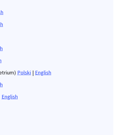
sh
sh
sh
h
etrium)
Polski
|
English
sh
|
English