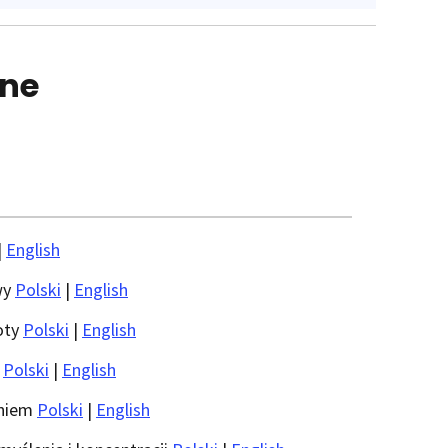
zne
|
English
wy
Polski
|
English
oty
Polski
|
English
t
Polski
|
English
aniem
Polski
|
English