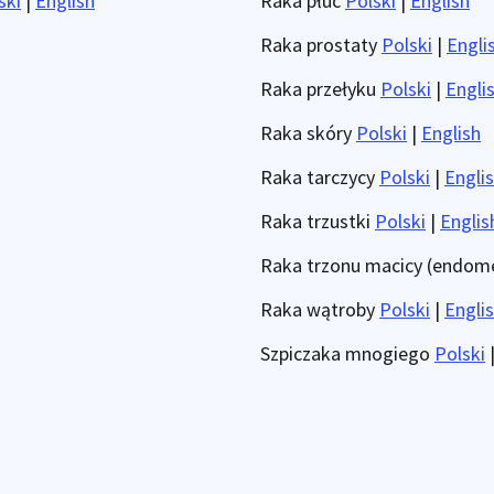
ski
|
English
Raka płuc
Polski
|
English
Raka prostaty
Polski
|
Engli
Raka przełyku
Polski
|
Engli
Raka skóry
Polski
|
English
Raka tarczycy
Polski
|
Engli
Raka trzustki
Polski
|
Englis
Raka trzonu macicy (endom
Raka wątroby
Polski
|
Engli
Szpiczaka mnogiego
Polski