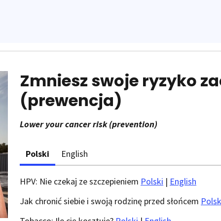
Zmniesz swoje ryzyko z
(prewencja)
Lower your cancer risk (prevention)
Polski
English
HPV: Nie czekaj ze szczepieniem
Polski
|
English
Jak chronić siebie i swoją rodzinę przed słońcem
Polsk
Tobacco: Ile cię kosztuje?
Polski
|
English