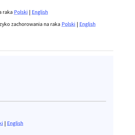
a raka
Polski
|
English
yzyko zachorowania na raka
Polski
|
English
ki
|
English